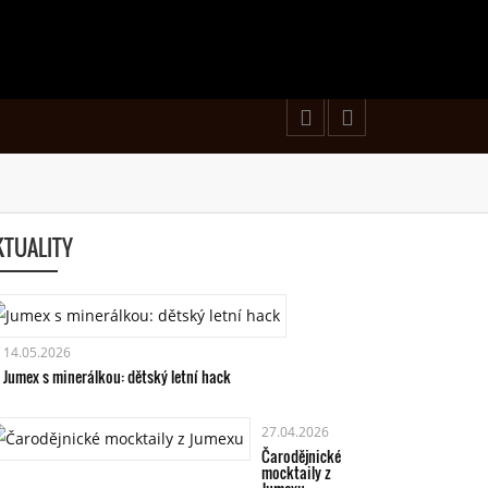
KTUALITY
14.05.2026
Jumex s minerálkou: dětský letní hack
27.04.2026
Čarodějnické
mocktaily z