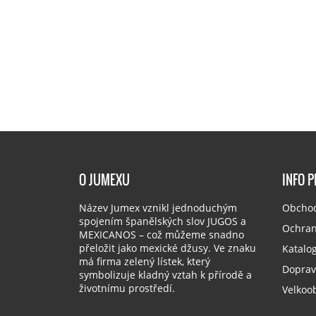
O JUMEXU
INFO 
Název Jumex vznikl jednoduchým
Obchod
spojením španělských slov JUGOS a
Ochran
MEXICANOS – což můžeme snadno
přeložit jako mexické džusy. Ve znaku
Katalo
má firma zelený lístek, který
Doprav
symbolizuje kladný vztah k přírodě a
životnímu prostředí.
Velkoo