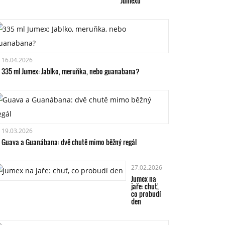
Jumexu
16.04.2026
335 ml Jumex: Jablko, meruňka, nebo guanabana?
19.03.2026
Guava a Guanábana: dvě chutě mimo běžný regál
27.02.2026
Jumex na
jaře: chuť,
co probudí
den