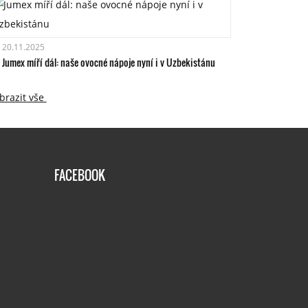
20.11.2025
Jumex míří dál: naše ovocné nápoje nyní i v Uzbekistánu
brazit vše
FACEBOOK