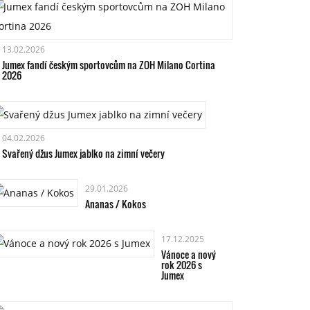
13.02.2026
Jumex fandí českým sportovcům na ZOH Milano Cortina
2026
04.02.2026
Svařený džus Jumex jablko na zimní večery
29.01.2026
Ananas / Kokos
17.12.2025
Vánoce a nový
rok 2026 s
Jumex