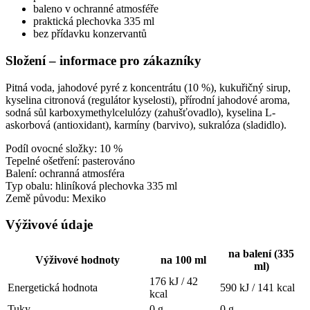
baleno v ochranné atmosféře
praktická plechovka 335 ml
bez přídavku konzervantů
Složení – informace pro zákazníky
Pitná voda, jahodové pyré z koncentrátu (10 %), kukuřičný sirup,
kyselina citronová (regulátor kyselosti), přírodní jahodové aroma,
sodná sůl karboxymethylcelulózy (zahušťovadlo), kyselina L-
askorbová (antioxidant), karmíny (barvivo), sukralóza (sladidlo).
Podíl ovocné složky: 10 %
Tepelné ošetření: pasterováno
Balení: ochranná atmosféra
Typ obalu: hliníková plechovka 335 ml
Země původu: Mexiko
Výživové údaje
na balení (335
Výživové hodnoty
na 100 ml
ml)
176 kJ / 42
Energetická hodnota
590 kJ / 141 kcal
kcal
Tuky
0 g
0 g