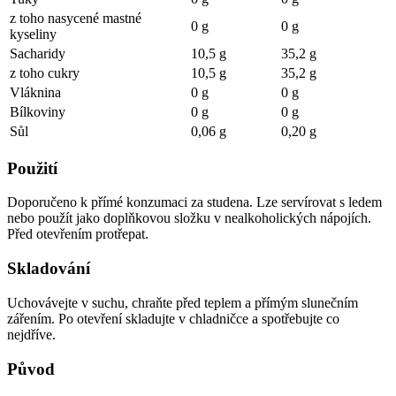
z toho nasycené mastné
0 g
0 g
kyseliny
Sacharidy
10,5 g
35,2 g
z toho cukry
10,5 g
35,2 g
Vláknina
0 g
0 g
Bílkoviny
0 g
0 g
Sůl
0,06 g
0,20 g
Použití
Doporučeno k přímé konzumaci za studena. Lze servírovat s ledem
nebo použít jako doplňkovou složku v nealkoholických nápojích.
Před otevřením protřepat.
Skladování
Uchovávejte v suchu, chraňte před teplem a přímým slunečním
zářením. Po otevření skladujte v chladničce a spotřebujte co
nejdříve.
Původ