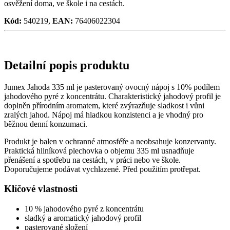
osvěžení doma, ve škole i na cestách.
Kód:
540219,
EAN:
76406022304
Detailní popis produktu
Jumex Jahoda 335 ml je pasterovaný ovocný nápoj s 10% podílem
jahodového pyré z koncentrátu. Charakteristický jahodový profil je
doplněn přírodním aromatem, které zvýrazňuje sladkost i vůni
zralých jahod. Nápoj má hladkou konzistenci a je vhodný pro
běžnou denní konzumaci.
Produkt je balen v ochranné atmosféře a neobsahuje konzervanty.
Praktická hliníková plechovka o objemu 335 ml usnadňuje
přenášení a spotřebu na cestách, v práci nebo ve škole.
Doporučujeme podávat vychlazené. Před použitím protřepat.
Klíčové vlastnosti
10 % jahodového pyré z koncentrátu
sladký a aromatický jahodový profil
pasterované složení