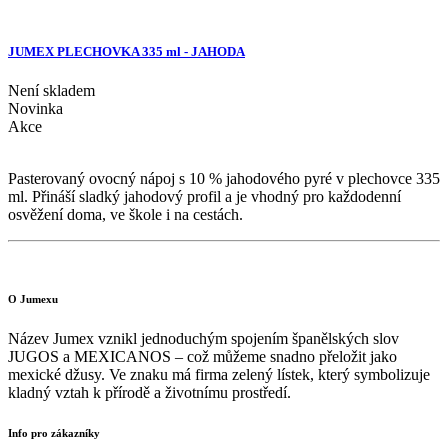
JUMEX PLECHOVKA 335 ml - JAHODA
Není skladem
Novinka
Akce
Pasterovaný ovocný nápoj s 10 % jahodového pyré v plechovce 335
ml. Přináší sladký jahodový profil a je vhodný pro každodenní
osvěžení doma, ve škole i na cestách.
O Jumexu
Název Jumex vznikl jednoduchým spojením španělských slov
JUGOS a MEXICANOS – což můžeme snadno přeložit jako
mexické džusy. Ve znaku má firma zelený lístek, který symbolizuje
kladný vztah k přírodě a životnímu prostředí.
Info pro zákazníky